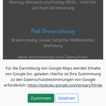
Montag, Mittwoch und Freitag: 09:00 – 14:00 Uhr
und nach Vereinbarung
Pool Braunschweig
Braunschweig, Goslar, Salzgitter, Wolfenbüttel,
Wolfsburg
Mehr Informationen zum Thema Pool?
Für die Darstellung von Google Maps werden Inhalte
www.desjoyaux.de
von Google Inc. geladen. Hierfür ist Ihre Zustimmung
zu den Datenschutzbestimmungen von Google
erforderlich:
https://policies.google.com/privacy?hl=de
Copyright © Desjoyaux Pools
Impressum
Datenschutz
Zustimmen
Ablehnen