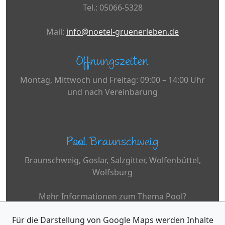
Tel.: 05066-5328
Mail:
info@noetel-gruenerleben.de
Öffnungszeiten
Montag, Mittwoch und Freitag: 09:00 – 14:00 Uhr
und nach Vereinbarung
Pool Braunschweig
Braunschweig, Goslar, Salzgitter, Wolfenbüttel,
Wolfsburg
Mehr Informationen zum Thema Pool?
Für die Darstellung von Google Maps werden Inhalte
www.desjoyaux.de