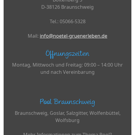
D-38126 Braunschweig
Tel.: 05066-5328
Mail:
info@noetel-gruenerleben.de
Öffnungszeiten
Montag, Mittwoch und Freitag: 09:00 – 14:00 Uhr
und nach Vereinbarung
Pool Braunschweig
Braunschweig, Goslar, Salzgitter, Wolfenbüttel,
Wolfsburg
Mehr Informationen zum Thema Pool?