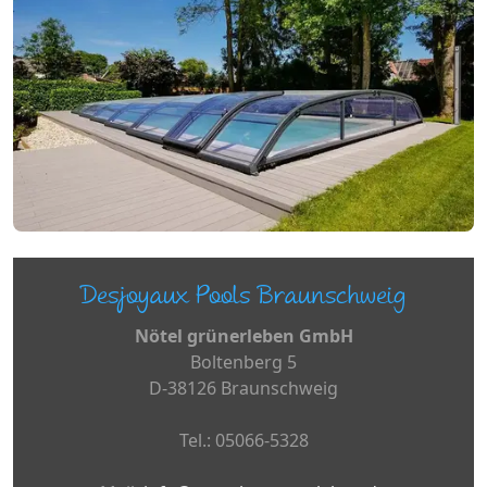
Desjoyaux Pools Braunschweig
Nötel grünerleben GmbH
Boltenberg 5
D-38126 Braunschweig
Tel.: 05066-5328